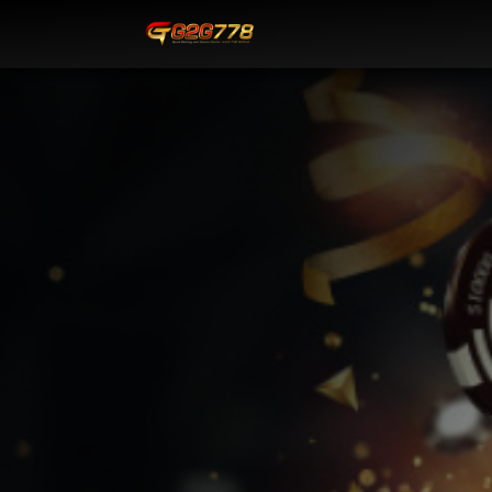
รับข่