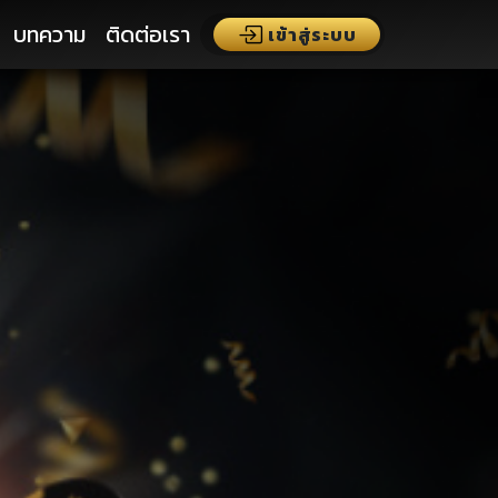
บทความ
ติดต่อเรา
เข้าสู่ระบบ
* กรุณาระบุตามจริง มีผลต่อการถอน
ธนาคาร